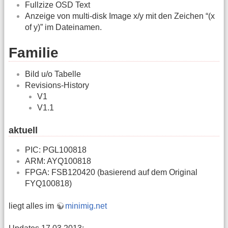
Fullzize OSD Text
Anzeige von multi-disk Image x/y mit den Zeichen “(x
of y)” im Dateinamen.
Familie
Bild u/o Tabelle
Revisions-History
V1
V1.1
aktuell
PIC: PGL100818
ARM: AYQ100818
FPGA: FSB120420 (basierend auf dem Original
FYQ100818)
liegt alles im
minimig.net