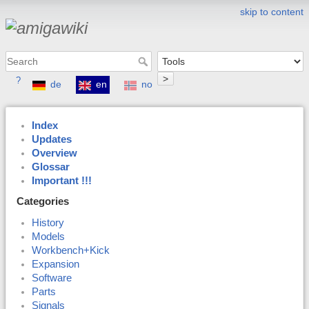
skip to content
>
?
de
en
no
Index
Updates
Overview
Glossar
Important !!!
Categories
History
Models
Workbench+Kick
Expansion
Software
Parts
Signals