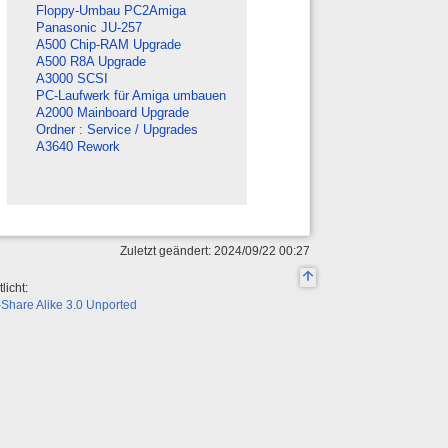
Floppy-Umbau PC2Amiga
Panasonic JU-257
A500 Chip-RAM Upgrade
A500 R8A Upgrade
A3000 SCSI
PC-Laufwerk für Amiga umbauen
A2000 Mainboard Upgrade
Ordner : Service / Upgrades
A3640 Rework
Zuletzt geändert: 2024/09/22 00:27
licht:
Share Alike 3.0 Unported