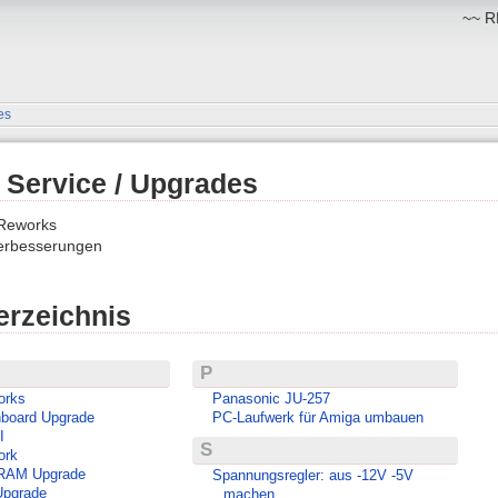
~~ RM
es
 Service / Upgrades
Reworks
erbesserungen
erzeichnis
P
orks
Panasonic JU-257
board Upgrade
PC-Laufwerk für Amiga umbauen
I
S
ork
-RAM Upgrade
Spannungsregler: aus -12V -5V
Upgrade
machen