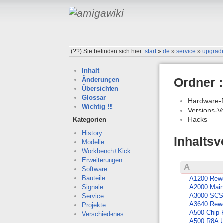
(??)
Sie befinden sich hier:
start
»
de
»
service
»
upgrad
Inhalt
Ordner :
Änderungen
Übersichten
Glossar
Hardware-
Wichtig !!!
Versions-V
Hacks
Kategorien
History
Inhaltsv
Modelle
Workbench+Kick
Erweiterungen
A
Software
Bauteile
A1200 Rew
Signale
A2000 Main
A3000 SCS
Service
A3640 Rew
Projekte
A500 Chip
Verschiedenes
A500 R8A 