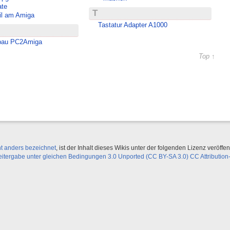
ate
T
il am Amiga
Tastatur Adapter A1000
bau PC2Amiga
Top ↑
ht anders bezeichnet
, ist der Inhalt dieses Wikis unter der folgenden Lizenz veröffent
ergabe unter gleichen Bedingungen 3.0 Unported (CC BY-SA 3.0) CC Attribution-