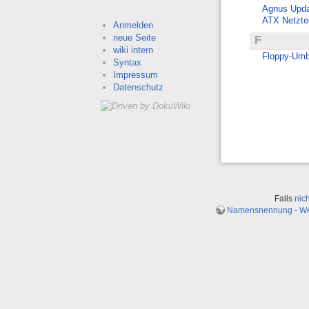
Agnus Upd
ATX Netzte
Anmelden
neue Seite
F
wiki intern
Floppy-Um
Syntax
Impressum
Datenschutz
Falls
nic
Namensnennung - Weit