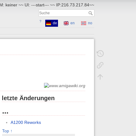
: keiner ~~ UI: ---start--- ~~ IP:216.73.217.84~~
?
de
en
no
letzte Änderungen
...
A1200 Reworks
Top ↑