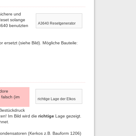
sichere und
Reset solange
A3640 Resetgenerator
3640 benutzten
rsetzt (siehe Bild). Mögliche Bauteile:
odore
 falsch (im
richtige Lage der Elkos
Bestückdruck
n! Im Bild wird die
richtige
Lage gezeigt.
hnet.
Kondensatoren (Kerkos z.B. Bauform 1206)