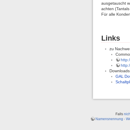
ausgetauscht we
achten (Tantal
Für alle Konden
Links
zu Nachwei
Commod
http
http
Downloads
GAL Do
Schaltp
Falls
nic
Namensnennung - Weit