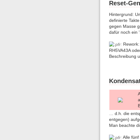
Reset-Gen
Hintergrund: U
definierte Takt
gegen Masse ge
dafür noch ein
Rework: 
RH5VA43A oder 
Beschreibung 
Kondensat
A
a
B
… d.h. die ent
entgegen) aufg
Man beachte di
Alle fün