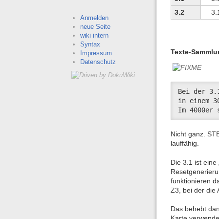
3.2
3.
Anmelden
neue Seite
wiki intern
Syntax
Texte-Sammlu
Impressum
Datenschutz
Bei der 3.
in einem 3
Im 4000er 
Nicht ganz. STE
lauffähig.
Die 3.1 ist ein
Resetgenerierun
funktionieren d
Z3, bei der die
Das behebt dan
Karte verwend