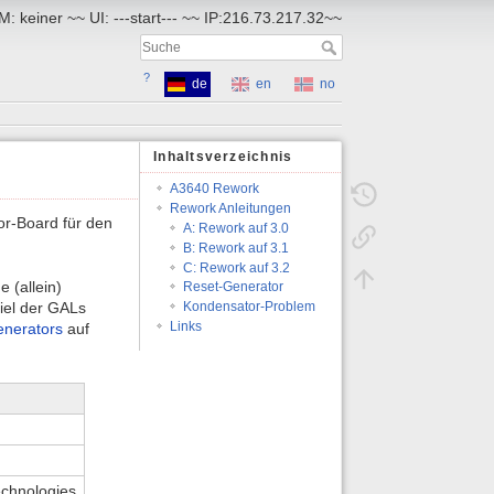
: keiner ~~ UI: ---start--- ~~ IP:216.73.217.32~~
?
de
en
no
Inhaltsverzeichnis
A3640 Rework
Rework Anleitungen
r-Board für den
A: Rework auf 3.0
B: Rework auf 3.1
C: Rework auf 3.2
 (allein)
Reset-Generator
iel der GALs
Kondensator-Problem
Links
nerators
auf
chnologies