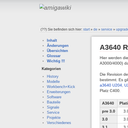
(??)
Sie befinden sich hier:
start
»
de
»
service
»
upgrad
Inhalt
A3640 
Änderungen
Übersichten
Glossar
Hier werden di
Wichtig !!!
A3000/4000) dar
Kategorien
Die Revision de
History
bestimmt. Es gi
Modelle
a3640 U204, U
Workbench+Kick
Platz C400.
Erweiterungen
Software
Bauteile
A3640
Plat
Signale
pre 3.0
3.
Service
Projekte
3.0
3.
Verschiedenes
3.1
3.