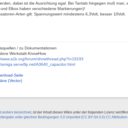
rden, dabei ist die Ausrichtung egal. Bei Tantals hingegen muß man, w
s und Elkos haben verschiedene Markierungen)!
satoren-Arten gilt: Spannungswert mindestens 6,3Volt, besser 10Volt.
squellen / zu Dokumentationen
ore Werkstatt-KnowHow
://www.a1k.org/forum/showthread.php?t=19193
://amiga.serveftp.net/A3640_capacitor.html
wnload-Seite
läne (Vector)
ht anders bezeichnet
, ist der Inhalt dieses Wikis unter der folgenden Lizenz veröffent
ergabe unter gleichen Bedingungen 3.0 Unported (CC BY-SA 3.0) CC Attribution-