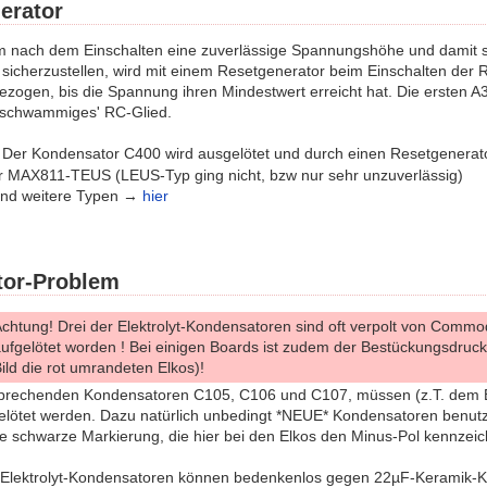
erator
m nach dem Einschalten eine zuverlässige Spannungshöhe und damit 
e sicherzustellen, wird mit einem Resetgenerator beim Einschalten der 
zogen, bis die Spannung ihren Mindestwert erreicht hat. Die ersten A
 'schwammiges' RC-Glied.
Der Kondensator C400 wird ausgelötet und durch einen Resetgenerator e
MAX811-TEUS (LEUS-Typ ging nicht, bzw nur sehr unzuverlässig)
und weitere Typen →
hier
or-Problem
chtung! Drei der Elektrolyt-Kondensatoren sind oft verpolt von Comm
ufgelötet worden ! Bei einigen Boards ist zudem der Bestückungsdruck
ild die rot umrandeten Elkos)!
sprechenden Kondensatoren C105, C106 und C107, müssen (z.T. dem 
elötet werden. Dazu natürlich unbedingt *NEUE* Kondensatoren benutze
e schwarze Markierung, die hier bei den Elkos den Minus-Pol kennzeic
f Elektrolyt-Kondensatoren können bedenkenlos gegen 22µF-Keramik-