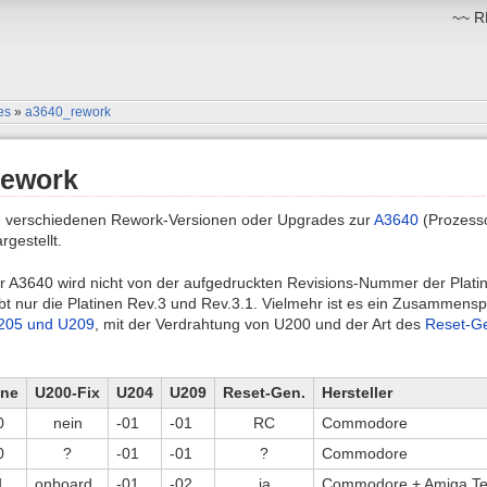
~~ RM
es
»
a3640_rework
Rework
e verschiedenen Rework-Versionen oder Upgrades zur
A3640
(Prozesso
gestellt.
r A3640 wird nicht von der aufgedruckten Revisions-Nummer der Platine
bt nur die Platinen Rev.3 und Rev.3.1. Vielmehr ist es ein Zusammensp
205 und U209
, mit der Verdrahtung von U200 und der Art des
Reset-Ge
ine
U200-Fix
U204
U209
Reset-Gen.
Hersteller
0
nein
-01
-01
RC
Commodore
0
?
-01
-01
?
Commodore
1
onboard
-01
-02
ja
Commodore + Amiga Te