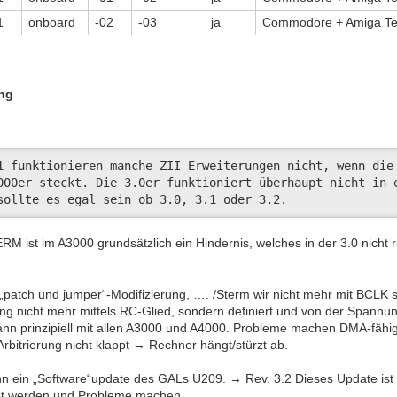
1
onboard
-02
-03
ja
Commodore + Amiga Te
ng
1 funktionieren manche ZII-Erweiterungen nicht, wenn die 
000er steckt. Die 3.0er funktioniert überhaupt nicht in e
sollte es egal sein ob 3.0, 3.1 oder 3.2.
RM ist im A3000 grundsätzlich ein Hindernis, welches in der 3.0 nicht r
e „patch und jumper“-Modifizierung, …. /Sterm wir nicht mehr mit BCLK s
g nicht mehr mittels RC-Glied, sondern definiert und von der Spannun
ann prinzipiell mit allen A3000 und A4000. Probleme machen DMA-fähig
 Arbitrierung nicht klappt → Rechner hängt/stürzt ab.
n ein „Software“update des GALs U209. → Rev. 3.2 Dieses Update ist
et werden und Probleme machen.