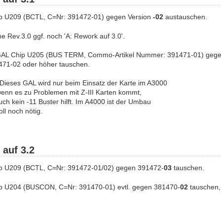
p U209 (BCTL, C=Nr: 391472-01) gegen Version
-02
austauschen.
ine Rev.3.0 ggf. noch 'A: Rework auf 3.0'.
: GAL Chip U205 (BUS TERM, Commo-Artikel Nummer: 391471-01) geg
471-02 oder höher tauschen.
eses GAL wird nur beim Einsatz der Karte im A3000
wenn es zu Problemen mit Z-III Karten kommt,
ch kein -11 Buster hilft. Im A4000 ist der Umbau
ll noch nötig.
 auf 3.2
p U209 (BCTL, C=Nr: 391472-01/02) gegen 391472-
03
tauschen.
p U204 (BUSCON, C=Nr: 391470-01) evtl. gegen 381470-
02
tauschen, 