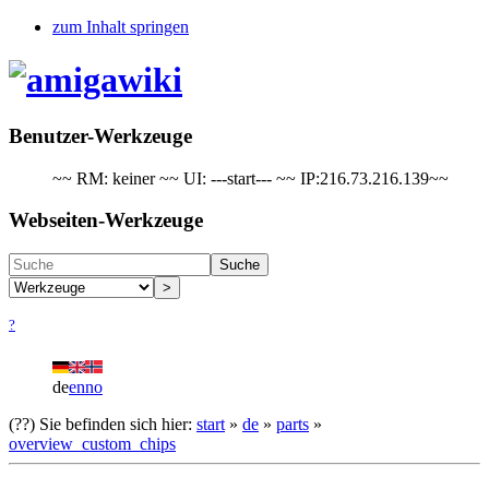
zum Inhalt springen
Benutzer-Werkzeuge
~~ RM: keiner ~~ UI: ---start--- ~~ IP:216.73.216.139~~
Webseiten-Werkzeuge
Suche
>
?
de
en
no
(??)
Sie befinden sich hier:
start
»
de
»
parts
»
overview_custom_chips