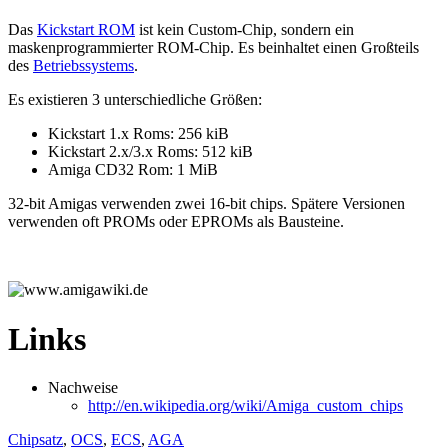
Das
Kickstart ROM
ist kein Custom-Chip, sondern ein
maskenprogrammierter ROM-Chip. Es beinhaltet einen Großteils
des
Betriebssystems
.
Es existieren 3 unterschiedliche Größen:
Kickstart 1.x Roms: 256 kiB
Kickstart 2.x/3.x Roms: 512 kiB
Amiga CD32 Rom: 1 MiB
32-bit Amigas verwenden zwei 16-bit chips. Spätere Versionen
verwenden oft PROMs oder EPROMs als Bausteine.
Links
Nachweise
http://en.wikipedia.org/wiki/Amiga_custom_chips
Chipsatz
,
OCS
,
ECS
,
AGA