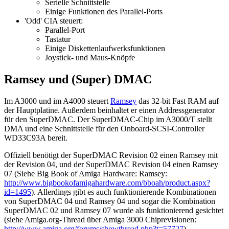
Serielle Schnittstelle
Einige Funktionen des Parallel-Ports
'Odd' CIA steuert:
Parallel-Port
Tastatur
Einige Diskettenlaufwerksfunktionen
Joystick- und Maus-Knöpfe
Ramsey und (Super) DMAC
Im A3000 und im A4000 steuert
Ramsey
das 32-bit Fast RAM auf
der Hauptplatine. Außerdem beinhaltet er einen Addressgenerator
für den SuperDMAC. Der SuperDMAC-Chip im A3000/T stellt
DMA und eine Schnittstelle für den Onboard-SCSI-Controller
WD33C93A bereit.
Offiziell benötigt der SuperDMAC Revision 02 einen Ramsey mit
der Revision 04, und der SuperDMAC Revision 04 einen Ramsey
07 (Siehe Big Book of Amiga Hardware: Ramsey:
http://www.bigbookofamigahardware.com/bboah/product.aspx?
id=1495
). Allerdings gibt es auch funktionierende Kombinationen
von SuperDMAC 04 und Ramsey 04 und sogar die Kombination
SuperDMAC 02 und Ramsey 07 wurde als funktionierend gesichtet
(siehe Amiga.org-Thread über Amiga 3000 Chiprevisionen:
http://www.amiga.org/forums/showthread.php?t=57727
)