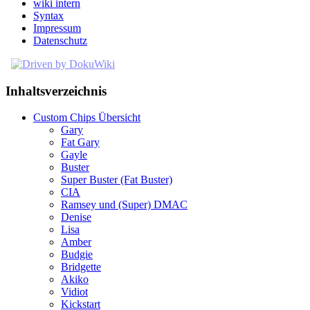
wiki intern
Syntax
Impressum
Datenschutz
Inhaltsverzeichnis
Custom Chips Übersicht
Gary
Fat Gary
Gayle
Buster
Super Buster (Fat Buster)
CIA
Ramsey und (Super) DMAC
Denise
Lisa
Amber
Budgie
Bridgette
Akiko
Vidiot
Kickstart