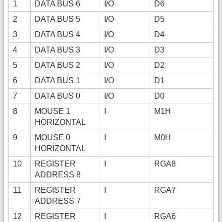
1
DATA BUS 6
I/O
D6
2
DATA BUS 5
I/O
D5
3
DATA BUS 4
I/O
D4
4
DATA BUS 3
I/O
D3
5
DATA BUS 2
I/O
D2
6
DATA BUS 1
I/O
D1
7
DATA BUS 0
I/O
D0
8
MOUSE 1
I
M1H
HORIZONTAL
9
MOUSE 0
I
M0H
HORIZONTAL
10
REGISTER
I
RGA8
ADDRESS 8
11
REGISTER
I
RGA7
ADDRESS 7
12
REGISTER
I
RGA6