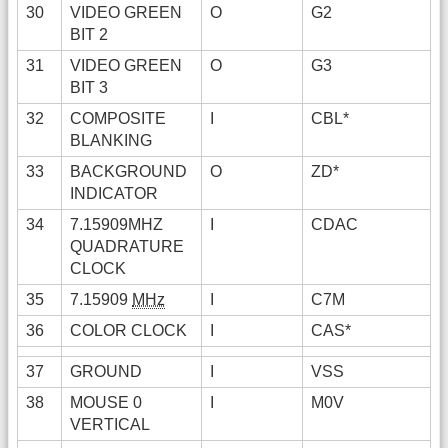
30
VIDEO GREEN
O
G2
BIT 2
31
VIDEO GREEN
O
G3
BIT 3
32
COMPOSITE
I
CBL*
BLANKING
33
BACKGROUND
O
ZD*
INDICATOR
34
7.15909MHZ
I
CDAC
QUADRATURE
CLOCK
35
7.15909
MHz
I
C7M
36
COLOR CLOCK
I
CAS*
37
GROUND
I
VSS
38
MOUSE 0
I
M0V
VERTICAL