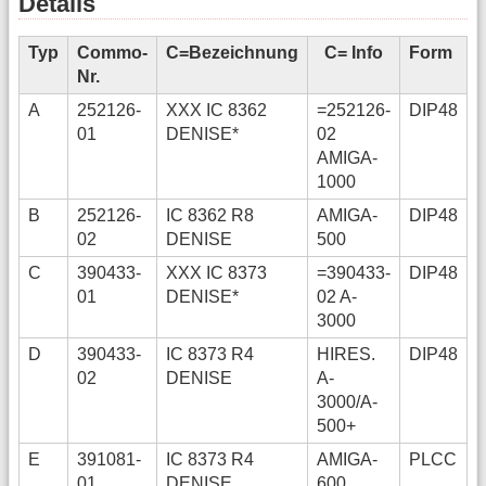
Details
Typ
Commo-
C=Bezeichnung
C= Info
Form
Nr.
A
252126-
XXX IC 8362
=252126-
DIP48
01
DENISE*
02
AMIGA-
1000
B
252126-
IC 8362 R8
AMIGA-
DIP48
02
DENISE
500
C
390433-
XXX IC 8373
=390433-
DIP48
01
DENISE*
02 A-
3000
D
390433-
IC 8373 R4
HIRES.
DIP48
02
DENISE
A-
3000/A-
500+
E
391081-
IC 8373 R4
AMIGA-
PLCC
01
DENISE
600