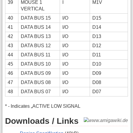
39
MOUSE 1
I
M1V
VERTICAL
40
DATA BUS 15
I/O
D15
41
DATA BUS 14
I/O
D14
42
DATA BUS 13
I/O
D13
43
DATA BUS 12
I/O
D12
44
DATA BUS 11
I/O
D11
45
DATA BUS 10
I/O
D10
46
DATA BUS 09
I/O
D09
47
DATA BUS 08
I/O
D08
48
DATA BUS 07
I/O
D07
* - Indicates „ACTIVE LOW SIGNAL
Downloads / Links