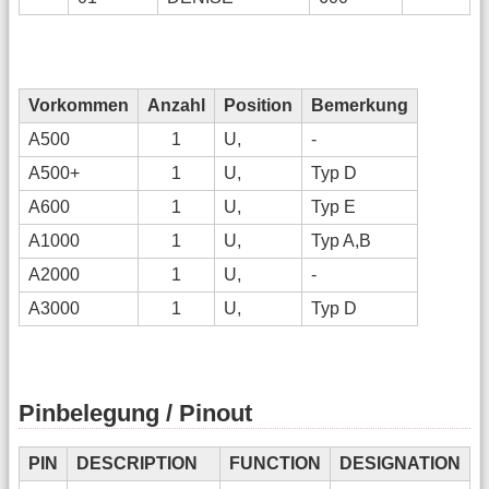
Vorkommen
Anzahl
Position
Bemerkung
A500
1
U,
-
A500+
1
U,
Typ D
A600
1
U,
Typ E
A1000
1
U,
Typ A,B
A2000
1
U,
-
A3000
1
U,
Typ D
Pinbelegung / Pinout
PIN
DESCRIPTION
FUNCTION
DESIGNATION