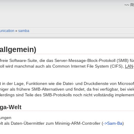
~~ RM
nication
»
samba
allgemein)
freie Software-Suite, die das Server-Message-Block-Protokoll (SMB) f
oll wird manchmal auch als Common Internet File System (CIFS),
LAN
 in der Lage, Funktionen wie die Datei- und Druckdienste von Microsoft
higer als frühere SMB-Alternativen und findet, da frei verfügbar, bei 
erdings sind Teile des SMB-Protokolls noch nicht vollständig implement
iga-Welt
zungen
t als Daten-Übermittler zum Minimig-ARM-Controller (
->Sam-Ba
)