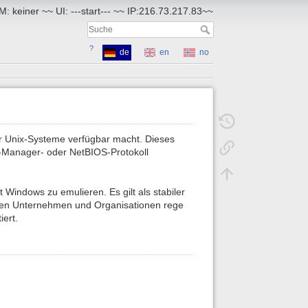
: keiner ~~ UI: ---start--- ~~ IP:216.73.217.83~~
?
de
en
no
ür Unix-Systeme verfügbar macht. Dieses
-Manager- oder NetBIOS-Protokoll
 Windows zu emulieren. Es gilt als stabiler
vielen Unternehmen und Organisationen rege
iert.