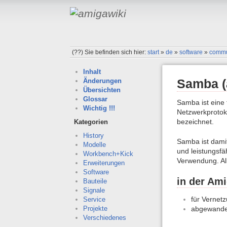
(??)
Sie befinden sich hier:
start
»
de
»
software
»
commu
Inhalt
Samba (
Änderungen
Übersichten
Glossar
Samba ist eine 
Wichtig !!!
Netzwerkprotok
bezeichnet.
Kategorien
History
Samba ist damit
Modelle
und leistungsfä
Workbench+Kick
Verwendung. All
Erweiterungen
Software
in der Am
Bauteile
Signale
für Vernet
Service
abgewandel
Projekte
Verschiedenes