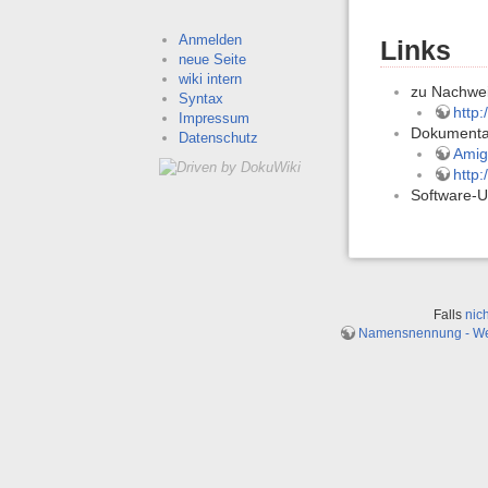
Anmelden
Links
neue Seite
wiki intern
zu Nachwei
Syntax
http
Impressum
Dokumenta
Datenschutz
Amig
http
Software-
Falls
nic
Namensnennung - Weit