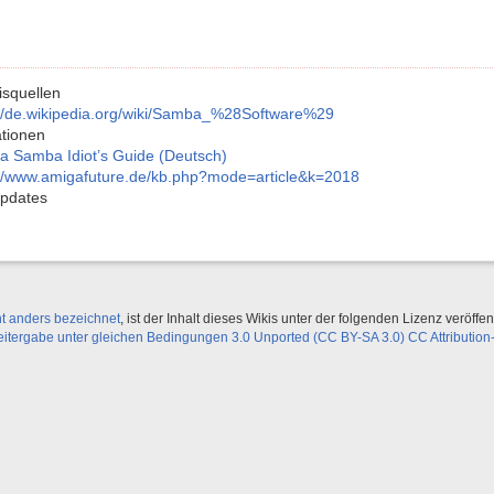
squellen
://de.wikipedia.org/wiki/Samba_%28Software%29
tionen
a Samba Idiot’s Guide (Deutsch)
://www.amigafuture.de/kb.php?mode=article&k=2018
Updates
ht anders bezeichnet
, ist der Inhalt dieses Wikis unter der folgenden Lizenz veröffent
ergabe unter gleichen Bedingungen 3.0 Unported (CC BY-SA 3.0) CC Attribution-