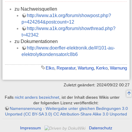
zu Nachweisquellen
http://www.a1k.org/forum/showpost.php?
p=424264&postcount=12
http://www.a1k.org/forum/showthread.php?
t=42342
zu Dokumentationen
http://www.doerfler-elektronik.de/#!101-au-
elektrolytkondensator/c8b6
Elko
,
Reparatur
,
Wartung
,
Kerko
,
Warnung
Zuletzt geändert: 2024/09/22 00:27
Falls
nicht anders bezeichnet
, ist der Inhalt dieses Wikis unter
der folgenden Lizenz veröffentlicht:
Namensnennung - Weitergabe unter gleichen Bedingungen 3.0
Unported (CC BY-SA 3.0) CC Attribution-Share Alike 3.0 Unported
Impressum
Datenschutz