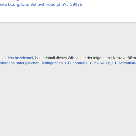
www.a1k.org/forum/showthread.php?t=39975
ht anders bezeichnet
, ist der Inhalt dieses Wikis unter der folgenden Lizenz veröffent
ergabe unter gleichen Bedingungen 3.0 Unported (CC BY-SA 3.0) CC Attribution-