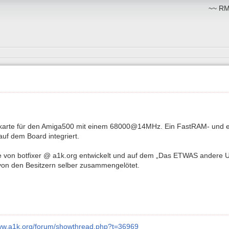
~~ RM:
n
karte für den Amiga500 mit einem 68000@14MHz. Ein FastRAM- und e
 auf dem Board integriert.
 von botfixer @ a1k.org entwickelt und auf dem „Das ETWAS andere Use
von den Besitzern selber zusammengelötet.
www.a1k.org/forum/showthread.php?t=36969