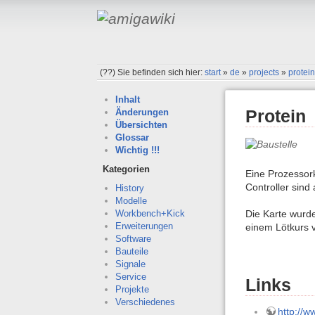
(??)
Sie befinden sich hier:
start
»
de
»
projects
»
protei
Inhalt
Protein
Änderungen
Übersichten
Glossar
Wichtig !!!
Kategorien
Eine Prozessor
Controller sind
History
Modelle
Die Karte wurde
Workbench+Kick
Erweiterungen
einem Lötkurs 
Software
Bauteile
Signale
Service
Links
Projekte
Verschiedenes
http://