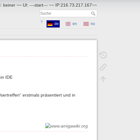
 keiner ~~ UI: ---start--- ~~ IP:216.73.217.167~~
?
de
en
no
in IDE
rtreffen“ erstmals präsentiert und in