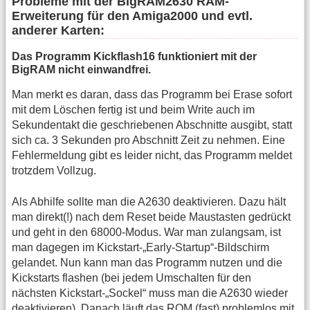
Probleme mit der BigRAM2630 RAM-
Erweiterung für den Amiga2000 und evtl.
anderer Karten:
Das Programm Kickflash16 funktioniert mit der
BigRAM nicht einwandfrei.
Man merkt es daran, dass das Programm bei Erase sofort
mit dem Löschen fertig ist und beim Write auch im
Sekundentakt die geschriebenen Abschnitte ausgibt, statt
sich ca. 3 Sekunden pro Abschnitt Zeit zu nehmen. Eine
Fehlermeldung gibt es leider nicht, das Programm meldet
trotzdem Vollzug.
Als Abhilfe sollte man die A2630 deaktivieren. Dazu hält
man direkt(!) nach dem Reset beide Maustasten gedrückt
und geht in den 68000-Modus. War man zulangsam, ist
man dagegen im Kickstart-„Early-Startup“-Bildschirm
gelandet. Nun kann man das Programm nutzen und die
Kickstarts flashen (bei jedem Umschalten für den
nächsten Kickstart-„Sockel“ muss man die A2630 wieder
deaktivieren). Danach läuft das ROM (fast) problemlos mit