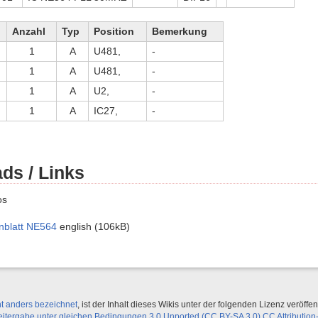
Anzahl
Typ
Position
Bemerkung
1
A
U481,
-
1
A
U481,
-
1
A
U2,
-
1
A
IC27,
-
ds / Links
os
nblatt NE564
english (106kB)
ht anders bezeichnet
, ist der Inhalt dieses Wikis unter der folgenden Lizenz veröffent
ergabe unter gleichen Bedingungen 3.0 Unported (CC BY-SA 3.0) CC Attribution-