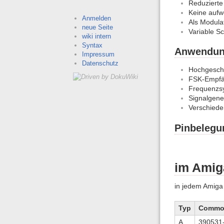
Reduzierte
Keine aufw
Anmelden
Als Modula
neue Seite
Variable Sc
wiki intern
Syntax
Anwendun
Impressum
Datenschutz
Hochgesch
FSK-Empfä
Frequenzsy
Signalgene
Verschied
Pinbelegu
im Amig
in jedem Amiga
Typ
Commo-
A
390531