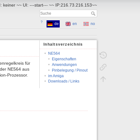
 keiner ~~ UI: ---start--- ~~ IP:216.73.216.153~~
?
de
en
no
Inhaltsverzeichnis
NE564
Eigenschaften
enregelkreis für
Anwendungen
t der NE564 aus
Pinbelegung / Pinout
ion-Prozessor.
im Amiga
Downloads / Links