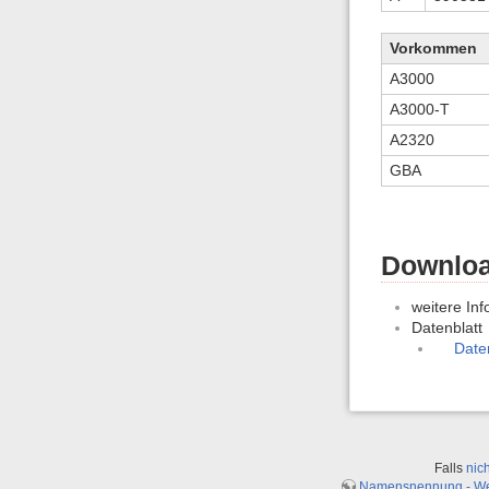
Vorkommen
A3000
A3000-T
A2320
GBA
Downloa
weitere Inf
Datenblatt
Date
Falls
nic
Namensnennung - Weit