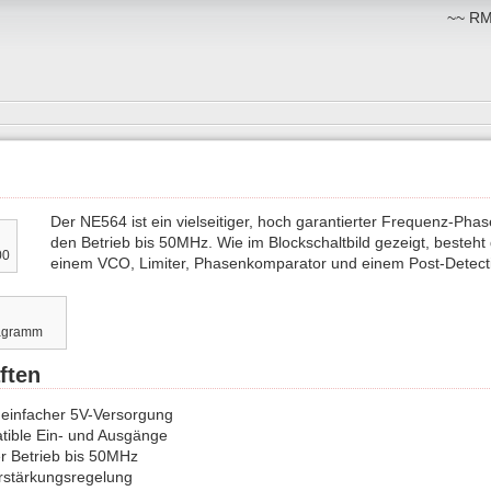
~~ RM:
Der NE564 ist ein vielseitiger, hoch garantierter Frequenz-Phas
den Betrieb bis 50MHz. Wie im Blockschaltbild gezeigt, besteh
00
einem VCO, Limiter, Phasenkomparator und einem Post-Detect
agramm
ften
t einfacher 5V-Versorgung
ible Ein- und Ausgänge
er Betrieb bis 50MHz
rstärkungsregelung