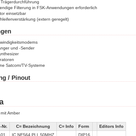
 Trägerdurchführung
endige Filterung in FSK-Anwendungen erforderlich
tor einsetzbar
hleifenverstärkung (extern geregelt)
gen
windigkeitsmodems
nger und -Sender
nthesizer
ratoren
ene Satcom/TV-Systeme
ng / Pinout
a
 mit Amber
Nr.
C= Bezeichnung
C= Info
Form
Editors Info
-01
IC NE564 PLL 50MHZ
DIP16