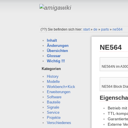
(??)
Sie befinden sich hier:
start
»
de
»
parts
»
ne564
Inhalt
NE564
Änderungen
Übersichten
Glossar
Wichtig !!!
NE564N im A30
Kategorien
History
Modelle
NE564 Block Di
Workbench+Kick
Erweiterungen
Eigenscha
Software
Bauteile
Signale
Betrieb mi
Service
TTL-kompat
Projekte
Garantiert
Verschiedenes
Externe Ve