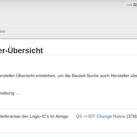
~~ RM
urer
er-Übersicht
Hersteller-Übersicht entstehen, um die Bauteil-Suche auch Hersteller üb
hreibung …
lieferantan der Logic-IC's im Amiga.
QS -> IDT Change Notice
(37kb