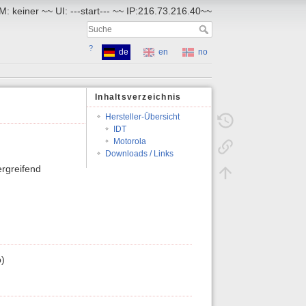
: keiner ~~ UI: ---start--- ~~ IP:216.73.216.40~~
?
de
en
no
Inhaltsverzeichnis
Hersteller-Übersicht
IDT
Motorola
Downloads / Links
ergreifend
)