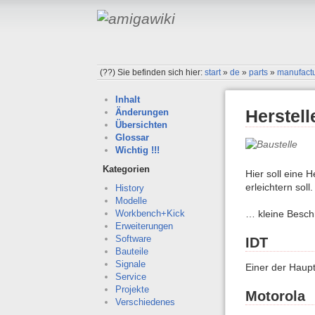
(??)
Sie befinden sich hier:
start
»
de
»
parts
»
manufact
Inhalt
Herstell
Änderungen
Übersichten
Glossar
Wichtig !!!
Kategorien
Hier soll eine 
erleichtern soll.
History
Modelle
… kleine Besc
Workbench+Kick
Erweiterungen
Software
IDT
Bauteile
Signale
Einer der Haupt
Service
Projekte
Motorola
Verschiedenes