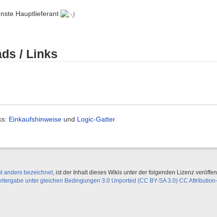
nste Hauptlieferant
ds / Links
ks:
Einkaufshinweise
und
Logic-Gatter
ht anders bezeichnet
, ist der Inhalt dieses Wikis unter der folgenden Lizenz veröffent
ergabe unter gleichen Bedingungen 3.0 Unported (CC BY-SA 3.0) CC Attribution-