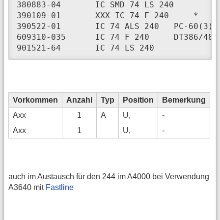
380883-04	IC SMD 74 LS 240	PCB SER/PAR     PC-40

390109-01	XXX IC 74 F 240     *	N.MEHR LIEF.  PC40(3)

390522-01	IC 74 ALS 240	PC-60(3)

609310-035	IC 74 F 240	DT386/486-25

901521-64	IC 74 LS 240	
Vorkommen
Anzahl
Typ
Position
Bemerkung
Axx
1
A
U,
-
Axx
1
U,
-
auch im Austausch für den 244 im A4000 bei Verwendung
A3640 mit
Fastline