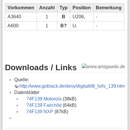
Vorkommen
Anzahl
Typ
Position
Bemerkung
A3640
1
B
U206,
-
A600
1
B?
U,
-
Downloads / Links
Quelle:
http://www.goblack.de/desy/digitalt/ttl_ls/ls_139.htm
Datenblätter
74F139 Motorola
(38kB)
74F139 Fairchild
(64kB)
74F139 NXP
(87kB)