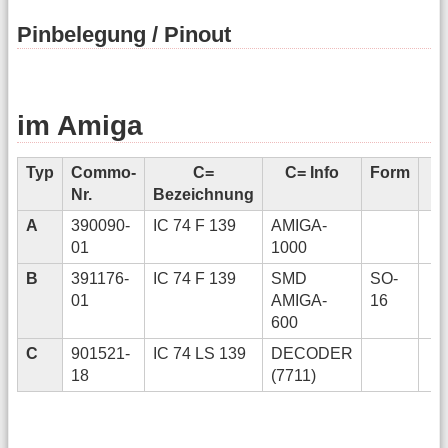
Pinbelegung / Pinout
im Amiga
Typ
Commo-
C=
C= Info
Form
Nr.
Bezeichnung
A
390090-
IC 74 F 139
AMIGA-
01
1000
B
391176-
IC 74 F 139
SMD
SO-
01
AMIGA-
16
600
C
901521-
IC 74 LS 139
DECODER
18
(7711)