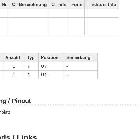
Nr.
C= Bezeichnung
C= Info
Form
Editors Info
Anzahl
Typ
Position
Bemerkung
1
?
U?,
-
1
?
U?,
-
ng / Pinout
blatt
ds / Links