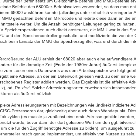
 wurde der Befehlssatz um Gleitkomma-Befehle und MMU-Befehle erwei
elnde Befehle des 68000er-Befehlssatzes verwendet, so dass man en
inem 68000 ausführen konnte (allerdings unter erheblich verringerter 
d MMU gedachten Befehl im Mikrocode und leitete diese dann an die e
nittstelle weiter. Um die Anzahl benötigter Leitungen gering zu halte
ür Speicheroperationen auch direkt ansteuern, die MMU war in das Spe
PU und den Speichercontroller geschaltet und modifizierte die von d
sich beim Einsatz der MMU die Speicherzugriffe, was erst durch die 
Vergrößerung der ALU erhielt der 68020 aber auch eine aufwendigere A
ondere für die damalige Zeit (Ende der 1980er Jahre) äußerst komplex
se zum Lesen eines Datenworts aus dem Arbeitsspeicher wie folgt gebild
rgibt eine Adresse, an der ein Datenwort gelesen wird, zu dem eine we
erschobenes Register addiert werden. Das Ergebnis ist die effektive Adr
n.x), od, Rn.x*sc] Solche Adressierungsarten erweisen sich insbesonde
ktoren als äußerst nützlich.
lexe Adressierungsarten mit Bezeichnungen wie „indirekt indizierte Ad
 CISC-Prozessoren dar, gleichzeitig aber auch deren Wendepunkt: Dies
aktzyklen (es musste ja zunächst eine erste Adresse gebildet werden, d
enutzt wurde, bevor dann der dort gelesene Wert um den ggf. bitversc
um die für den Zugriff benötigte Adresse zu bilden), um ausgeführt zu 
hersteller rasch genug implementiert, um effektiv von Nutzen zu sein.