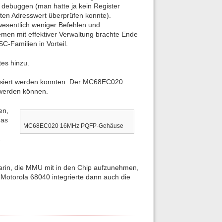
u debuggen (man hatte ja kein Register
ten Adresswert überprüfen konnte).
wesentlich weniger Befehlen und
men mit effektiver Verwaltung brachte Ende
-Familien in Vorteil.
es hinzu.
essiert werden konnten. Der MC68EC020
 werden können.
en,
das
MC68EC020 16MHz PQFP-Gehäuse
t
arin, die MMU mit in den Chip aufzunehmen,
Motorola 68040 integrierte dann auch die