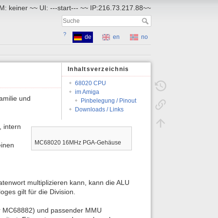
: keiner ~~ UI: ---start--- ~~ IP:216.73.217.88~~
?
de
en
no
Inhaltsverzeichnis
68020 CPU
im Amiga
amilie und
Pinbelegung / Pinout
Downloads / Links
 intern
MC68020 16MHz PGA-Gehäuse
einen
tenwort multiplizieren kann, kann die ALU
es gilt für die Division.
ter MC68882) und passender MMU