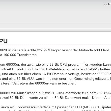
~~ RM
CPU
020 ist der erste echte 32-Bit-Mikroprozessor der Motorola 68000er-F
ka 190 000 Transistoren.
um 68000er, der zwar wie eine 32-Bit-CPU programmiert werden kann,
6-Bit-ALU besitzt und die 32-Bit-Befehle aus mehreren 16-Bit-Schritten
 und auch nur über einen 16-Bit-Datenbus verfügt, besitzt der 68020 
s und eine 32-Bit-ALU, was ihm einen enormen Geschwindigkeitsvorteil
lteren Vertretern der 68000er-Familie beschert.
00er zur Multiplikation nur zwei 16-Bit-Datenworte zu einem 32-Bit-Da
zwei 32-Bit-Datenworte zu einem 64-Bit-Datenwort multiplizieren. Analog
 auch ein Koprozessor-Interface mit passender FPU (MC68881, spä