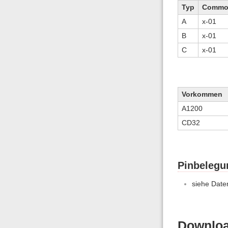
Typ
Commo-
A
x-01
B
x-01
C
x-01
Vorkommen
A1200
CD32
Pinbelegu
siehe Daten
Downloa