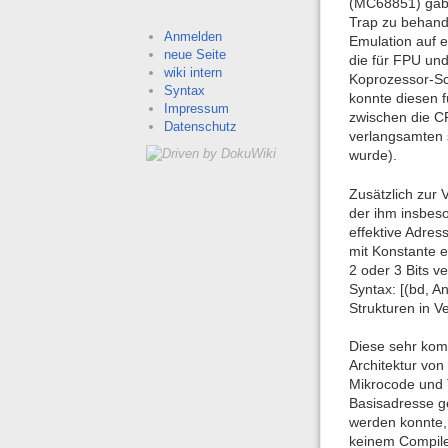
(MC68851) gab,
Trap zu behand
Anmelden
Emulation auf e
neue Seite
die für FPU un
wiki intern
Koprozessor-Sch
Syntax
konnte diesen f
Impressum
zwischen die C
Datenschutz
verlangsamten 
wurde).
Zusätzlich zur 
der ihm insbes
effektive Adres
mit Konstante e
2 oder 3 Bits v
Syntax: [(bd, A
Strukturen in Ve
Diese sehr komp
Architektur von
Mikrocode und T
Basisadresse g
werden konnte, 
keinem Compiler