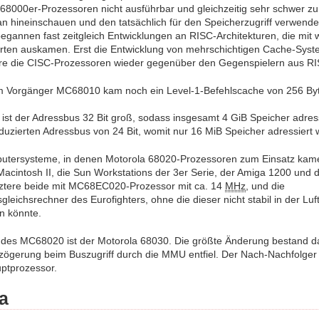
 68000er-Prozessoren nicht ausführbar und gleichzeitig sehr schwer z
n hineinschauen und den tatsächlich für den Speicherzugriff verwende
gannen fast zeitgleich Entwicklungen an RISC-Architekturen, die mit 
rten auskamen. Erst die Entwicklung von mehrschichtigen Cache-Syste
re die CISC-Prozessoren wieder gegenüber den Gegenspielern aus RISC
Vorgänger MC68010 kam noch ein Level-1-Befehlscache von 256 Byt
st der Adressbus 32 Bit groß, sodass insgesamt 4 GiB Speicher adr
eduzierten Adressbus von 24 Bit, womit nur 16 MiB Speicher adressiert
tersysteme, in denen Motorola 68020-Prozessoren zum Einsatz kam
Macintosh II, die Sun Workstations der 3er Serie, der Amiga 1200 und 
tztere beide mit MC68EC020-Prozessor mit ca. 14
MHz
, und die
leichsrechner des Eurofighters, ohne die dieser nicht stabil in der Luf
n könnte.
 des MC68020 ist der Motorola 68030. Die größte Änderung bestand d
zögerung beim Buszugriff durch die MMU entfiel. Der Nach-Nachfolger 
ptprozessor.
a