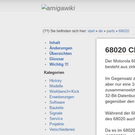
(??)
Sie befinden sich hier:
start
»
de
»
parts
»
68020
Inhalt
68020 
Änderungen
Übersichten
Glossar
Der Motorola 68
Wichtig !!!
besteht aus zir
Kategorien
Im Gegensatz z
History
aber nur eine 1
Modelle
zusammensetzt,
Workbench+Kick
32-Bit-Datenbu
Erweiterungen
gegenüber den ä
Software
Bauteile
Während der 680
Signale
des 68020 auch 
Service
Projekte
Verschiedenes
Da es im 68020