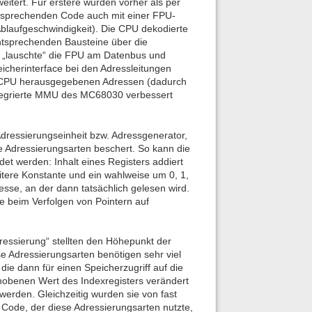
tert. Für erstere wurden vorher als per
tsprechenden Code auch mit einer FPU-
Ablaufgeschwindigkeit). Die CPU dekodierte
ntsprechenden Bausteine über die
n, „lauschte“ die FPU am Datenbus und
icherinterface bei den Adressleitungen
er CPU herausgegebenen Adressen (dadurch
integrierte MMU des MC68030 verbessert
dressierungseinheit bzw. Adressgenerator,
e Adressierungsarten beschert. So kann die
et werden: Inhalt eines Registers addiert
itere Konstante und ein wahlweise um 0, 1,
esse, an der dann tatsächlich gelesen wird.
re beim Verfolgen von Pointern auf
ressierung“ stellten den Höhepunkt der
e Adressierungsarten benötigen sehr viel
ie dann für einen Speicherzugriff auf die
hobenen Wert des Indexregisters verändert
werden. Gleichzeitig wurden sie von fast
 Code, der diese Adressierungsarten nutzte,