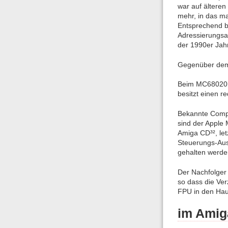
war auf älteren
mehr, in das ma
Entsprechend be
Adressierungsa
der 1990er Jah
Gegenüber dem 
Beim MC68020 i
besitzt einen r
Bekannte Compu
sind der Apple 
Amiga CD³², le
Steuerungs-Ausg
gehalten werde
Der Nachfolger
so dass die Ver
FPU in den Hau
im Amig