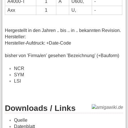
A4000-T
1
A
U600,
-
Axx
1
U,
-
Hergestellt in den Jahren .. bis .. in .. bekannten Revision.
Hersteller:
Hersteller-Aufdruck: +Date-Code
bisher von 'Firma/en' gesehen 'Bezeichnung' (+Bauform)
NCR
SYM
LSI
Downloads / Links
Quelle
Datenblatt