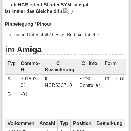
… ob NCR oder LSI oder SYM ist egal,
ist immer das Gleiche drin
Pinbelegung / Pinout
siehe Datenblatt / besser Bild u/o Tabelle
im Amiga
Typ
Commo-
C=
C= Info
Form
Nr.
Bezeichnung
A
391593-
IC,
SCSI
PQFP160
01
NCR53C710
Controller
B
-01
Vorkommen
Anzahl
Typ
Position
Bemerkung