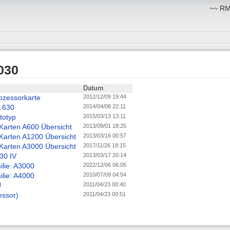
~~ RM:
030
Datum
ozessorkarte
2012/12/09 19:44
 630
2014/04/08 22:11
totyp
2015/03/13 13:11
Karten A600 Übersicht
2013/09/01 18:25
Karten A1200 Übersicht
2013/03/16 00:57
Karten A3000 Übersicht
2017/11/26 18:15
30 IV
2013/03/17 20:14
lie: A3000
2022/12/06 06:05
lie: A4000
2010/07/09 04:54
U
2011/04/23 00:40
essor)
2011/04/23 00:51