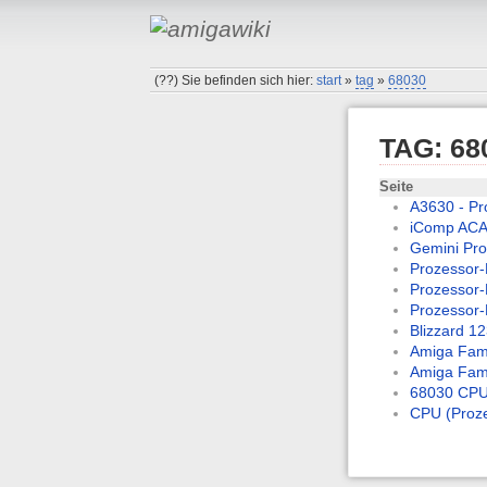
(??)
Sie befinden sich hier:
start
»
tag
»
68030
TAG: 68
Seite
A3630 - Pr
iComp ACA
Gemini Pro
Prozessor-
Prozessor-
Prozessor-
Blizzard 12
Amiga Fami
Amiga Fami
68030 CP
CPU (Proz