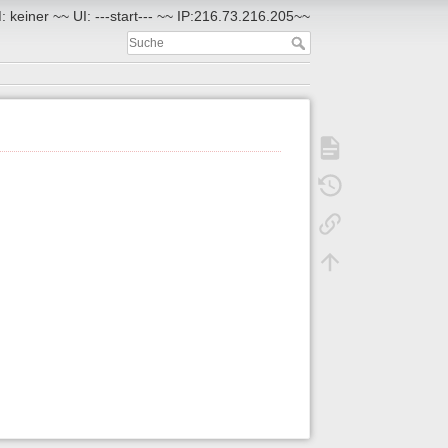
 keiner ~~ UI: ---start--- ~~ IP:216.73.216.205~~