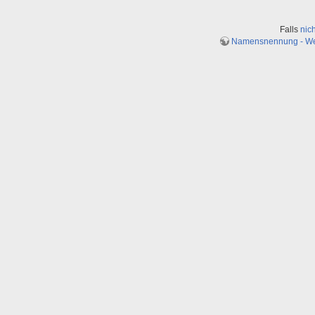
Falls
nic
Namensnennung - Weit