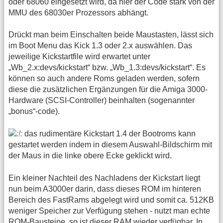
oder 68060 eingesetzt wird, da hier der Code stark von der
MMU des 68030er Prozessors abhängt.
Drückt man beim Einschalten beide Maustasten, lässt sich
im Boot Menu das Kick 1.3 oder 2.x auswählen. Das
jeweilige Kickstartfile wird erwartet unter
„Wb_2.x:devs/kickstart“ bzw. „Wb_1.3:devs/kickstart“. Es
können so auch andere Roms geladen werden, sofern
diese die zusätzlichen Ergänzungen für die Amiga 3000-
Hardware (SCSI-Controller) beinhalten (sogenannter
„bonus“-code).
das rudimentäre Kickstart 1.4 der Bootroms kann
gestartet werden indem in diesem Auswahl-Bildschirm mit
der Maus in die linke obere Ecke geklickt wird.
Ein kleiner Nachteil des Nachladens der Kickstart liegt
nun beim A3000er darin, dass dieses ROM im hinteren
Bereich des FastRams abgelegt wird und somit ca. 512KB
weniger Speicher zur Verfügung stehen - nutzt man echte
ROM-Bausteine, so ist dieser RAM wieder verfügbar. In