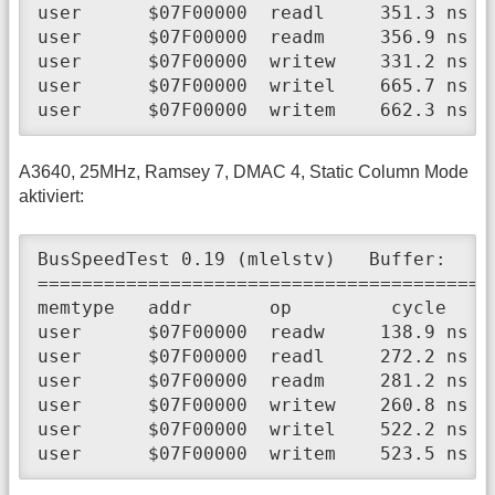
user      $07F00000  readl     351.3 ns  
user      $07F00000  readm     356.9 ns  
user      $07F00000  writew    331.2 ns  
user      $07F00000  writel    665.7 ns  
user      $07F00000  writem    662.3 ns  
A3640, 25MHz, Ramsey 7, DMAC 4, Static Column Mode
aktiviert:
BusSpeedTest 0.19 (mlelstv)   Buffer:    
=========================================
memtype   addr       op         cycle     
user      $07F00000  readw     138.9 ns  
user      $07F00000  readl     272.2 ns  
user      $07F00000  readm     281.2 ns  
user      $07F00000  writew    260.8 ns  
user      $07F00000  writel    522.2 ns  
user      $07F00000  writem    523.5 ns  