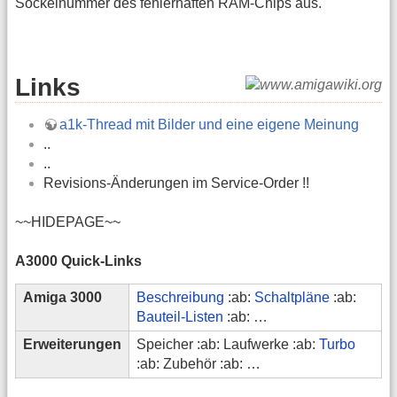
Sockelnummer des fehlerhaften RAM-Chips aus.
Links
a1k-Thread mit Bilder und eine eigene Meinung
..
..
Revisions-Änderungen im Service-Order !!
~~HIDEPAGE~~
A3000 Quick-Links
Amiga 3000
Beschreibung
:ab:
Schaltpläne
:ab:
Bauteil-Listen
:ab: …
Erweiterungen
Speicher :ab: Laufwerke :ab:
Turbo
:ab: Zubehör :ab: …