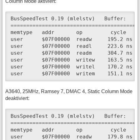
Column Mode aktiviert:
BusSpeedTest 0.19 (mlelstv)   Buffer:    
=========================================
memtype   addr       op         cycle     
user      $07F00000  readw     195.2 ns  
user      $07F00000  readl     223.6 ns  
user      $07F00000  readm     304.7 ns  
user      $07F00000  writew    163.5 ns  
user      $07F00000  writel    170.2 ns  
user      $07F00000  writem    151.1 ns  
A3640, 25MHz, Ramsey 7, DMAC 4, Static Column Mode
deaktiviert:
BusSpeedTest 0.19 (mlelstv)   Buffer:    
=========================================
memtype   addr       op         cycle     
user      $07F00000  readw     179.8 ns  