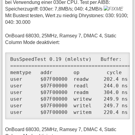
bei Verwendung einer 030er CPU. Test per AIBB:
Speicherzugriff: 030er: 7,8MB/s; 040: 4,2MB/s
Mit Bustest testen, Wert zu niedrig Dhrystones: 030: 9100;
040: 30.000
OnBoard 68030, 25MHz, Ramsey 7, DMAC 4, Static
Column Mode deaktiviert:
BusSpeedTest 0.19 (mlelstv)   Buffer:    
=========================================
memtype   addr       op         cycle     
user      $07F00000  readw     202.4 ns  
user      $07F00000  readl     244.0 ns  
user      $07F00000  readm     304.0 ns  
user      $07F00000  writew    249.9 ns  
user      $07F00000  writel    249.7 ns  
user      $07F00000  writem    220.4 ns  
OnBoard 68030, 25MHz, Ramsey 7, DMAC 4, Static