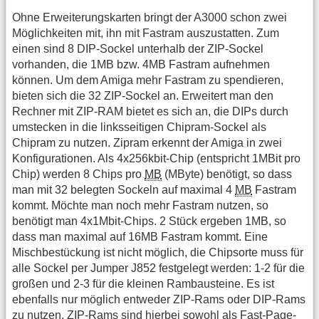
Ohne Erweiterungskarten bringt der A3000 schon zwei
Möglichkeiten mit, ihn mit Fastram auszustatten. Zum
einen sind 8 DIP-Sockel unterhalb der ZIP-Sockel
vorhanden, die 1MB bzw. 4MB Fastram aufnehmen
können. Um dem Amiga mehr Fastram zu spendieren,
bieten sich die 32 ZIP-Sockel an. Erweitert man den
Rechner mit ZIP-RAM bietet es sich an, die DIPs durch
umstecken in die linksseitigen Chipram-Sockel als
Chipram zu nutzen. Zipram erkennt der Amiga in zwei
Konfigurationen. Als 4x256kbit-Chip (entspricht 1MBit pro
Chip) werden 8 Chips pro
MB
(MByte) benötigt, so dass
man mit 32 belegten Sockeln auf maximal 4
MB
Fastram
kommt. Möchte man noch mehr Fastram nutzen, so
benötigt man 4x1Mbit-Chips. 2 Stück ergeben 1MB, so
dass man maximal auf 16MB Fastram kommt. Eine
Mischbestückung ist nicht möglich, die Chipsorte muss für
alle Sockel per Jumper J852 festgelegt werden: 1-2 für die
großen und 2-3 für die kleinen Rambausteine. Es ist
ebenfalls nur möglich entweder ZIP-Rams oder DIP-Rams
zu nutzen. ZIP-Rams sind hierbei sowohl als Fast-Page-