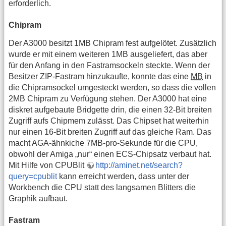
erforderlich.
Chipram
Der A3000 besitzt 1MB Chipram fest aufgelötet. Zusätzlich
wurde er mit einem weiteren 1MB ausgeliefert, das aber
für den Anfang in den Fastramsockeln steckte. Wenn der
Besitzer ZIP-Fastram hinzukaufte, konnte das eine
MB
in
die Chipramsockel umgesteckt werden, so dass die vollen
2MB Chipram zu Verfügung stehen. Der A3000 hat eine
diskret aufgebaute Bridgette drin, die einen 32-Bit breiten
Zugriff aufs Chipmem zulässt. Das Chipset hat weiterhin
nur einen 16-Bit breiten Zugriff auf das gleiche Ram. Das
macht AGA-ähnkiche 7MB-pro-Sekunde für die CPU,
obwohl der Amiga „nur“ einen ECS-Chipsatz verbaut hat.
Mit Hilfe von CPUBlit
http://aminet.net/search?
query=cpublit
kann erreicht werden, dass unter der
Workbench die CPU statt des langsamen Blitters die
Graphik aufbaut.
Fastram