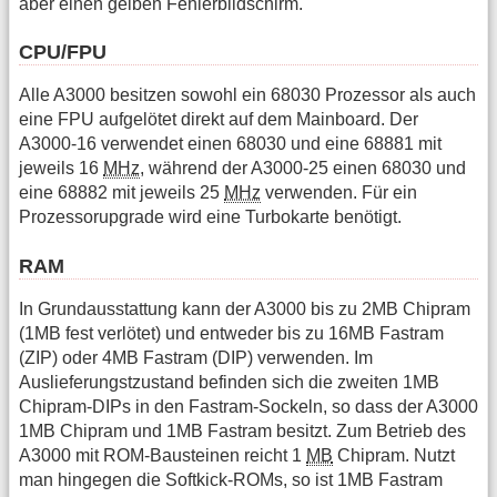
aber einen gelben Fehlerbildschirm.
CPU/FPU
Alle A3000 besitzen sowohl ein 68030 Prozessor als auch
eine FPU aufgelötet direkt auf dem Mainboard. Der
A3000-16 verwendet einen 68030 und eine 68881 mit
jeweils 16
MHz
, während der A3000-25 einen 68030 und
eine 68882 mit jeweils 25
MHz
verwenden. Für ein
Prozessorupgrade wird eine Turbokarte benötigt.
RAM
In Grundausstattung kann der A3000 bis zu 2MB Chipram
(1MB fest verlötet) und entweder bis zu 16MB Fastram
(ZIP) oder 4MB Fastram (DIP) verwenden. Im
Auslieferungstzustand befinden sich die zweiten 1MB
Chipram-DIPs in den Fastram-Sockeln, so dass der A3000
1MB Chipram und 1MB Fastram besitzt. Zum Betrieb des
A3000 mit ROM-Bausteinen reicht 1
MB
Chipram. Nutzt
man hingegen die Softkick-ROMs, so ist 1MB Fastram