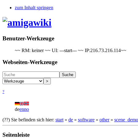
zum Inhalt springen
Benutzer-Werkzeuge
~~ RM: keiner ~~ UI: ---start--- ~~ IP:216.73.216.114~~
Webseiten-Werkzeuge
Suche
>
?
de
en
no
(??)
Sie befinden sich hier:
start
»
de
»
software
»
other
»
scene_demo
Seitenleiste