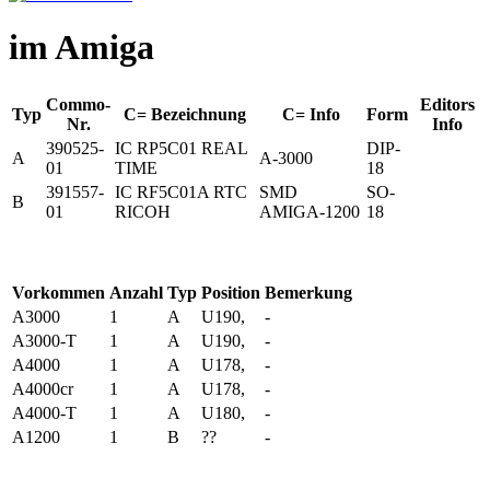
im Amiga
Commo-
Editors
Typ
C= Bezeichnung
C= Info
Form
Nr.
Info
390525-
IC RP5C01 REAL
DIP-
A
A-3000
01
TIME
18
391557-
IC RF5C01A RTC
SMD
SO-
B
01
RICOH
AMIGA-1200
18
Vorkommen
Anzahl
Typ
Position
Bemerkung
A3000
1
A
U190,
-
A3000-T
1
A
U190,
-
A4000
1
A
U178,
-
A4000cr
1
A
U178,
-
A4000-T
1
A
U180,
-
A1200
1
B
??
-