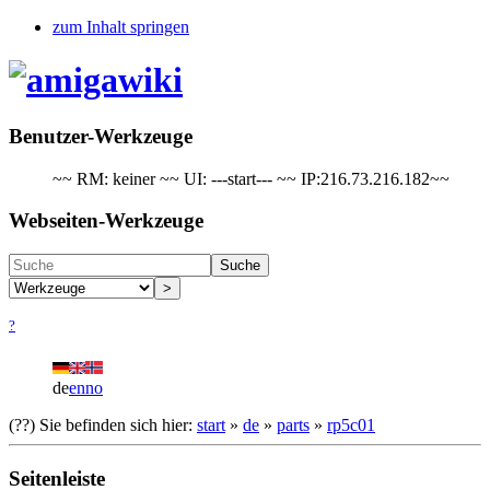
zum Inhalt springen
Benutzer-Werkzeuge
~~ RM: keiner ~~ UI: ---start--- ~~ IP:216.73.216.182~~
Webseiten-Werkzeuge
Suche
>
?
de
en
no
(??)
Sie befinden sich hier:
start
»
de
»
parts
»
rp5c01
Seitenleiste