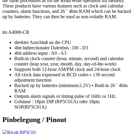
the same procedures as for the Read/Write operation for memory.
These products have various features such as clock and calendar
counters, alarm functions, and 26 ´ 4bits RAM which can be backed
up by batteries. They can then be used as non-volatile RAM.
im A4000-CR
direkter Anschluß an die CPU
4bit bidirectionaler Datenbus : D0 - D3
4bit address input : A0 - A3
Built-in clock counter (hour, minute, second) and calendar
counter (leap year, year, month, day, day-of-the-week)
Supports both 12-hour AM/PM clock and 24-hour clock
All clock data expressed in BCD codes • ±30 second
adjustment function
Backed up by batteries (minimum:2.2V) • Built-in 26 ´ 4bits
RAM
Outputs alarm signals or timing pulse of 16Hz or 1Hz.
Gehäuse : 18pin DIP (RP5C01A) oder 18pin
SOP(RF5C01A)
Pinbelegung / Pinout