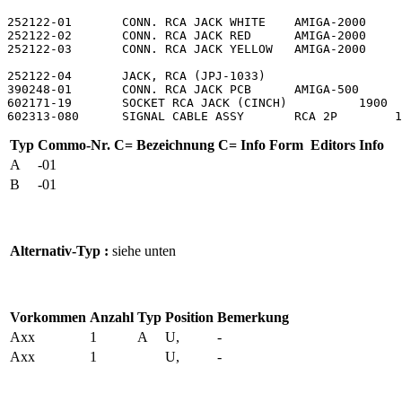
252122-01	CONN. RCA JACK WHITE	AMIGA-2000

252122-02	CONN. RCA JACK RED	AMIGA-2000

252122-03	CONN. RCA JACK YELLOW	AMIGA-2000

252122-04	JACK, RCA (JPJ-1033)	

390248-01	CONN. RCA JACK PCB	AMIGA-500

602171-19	SOCKET RCA JACK	(CINCH)          1900

602313-080	SIGNAL CABLE ASSY	RCA 2P
Typ
Commo-Nr.
C= Bezeichnung
C= Info
Form
Editors Info
A
-01
B
-01
Alternativ-Typ :
siehe unten
Vorkommen
Anzahl
Typ
Position
Bemerkung
Axx
1
A
U,
-
Axx
1
U,
-