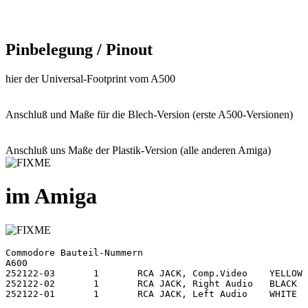
Pinbelegung / Pinout
hier der Universal-Footprint vom A500
Anschluß und Maße für die Blech-Version (erste A500-Versionen)
Anschluß uns Maße der Plastik-Version (alle anderen Amiga)
im Amiga
Commodore Bauteil-Nummern

A600

252122-03	1	RCA JACK, Comp.Video	YELLOW	Print (Cinch)	CN10,

252122-02	1	RCA JACK, Right Audio	BLACK	Print (Cinch)	CN3,

252122-01	1	RCA JACK, Left Audio	WHITE	Print (Cinch)	CN4, 
