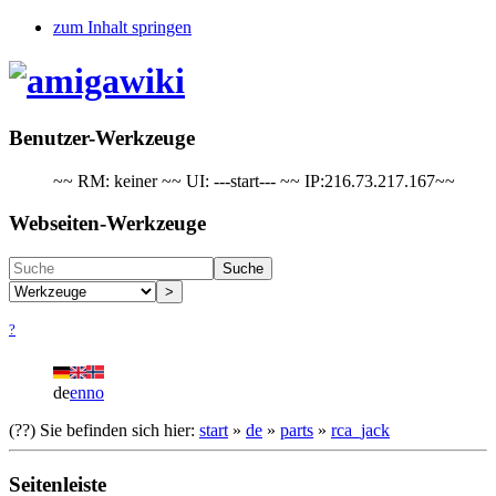
zum Inhalt springen
Benutzer-Werkzeuge
~~ RM: keiner ~~ UI: ---start--- ~~ IP:216.73.217.167~~
Webseiten-Werkzeuge
Suche
>
?
de
en
no
(??)
Sie befinden sich hier:
start
»
de
»
parts
»
rca_jack
Seitenleiste