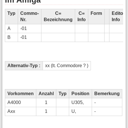
Typ
Commo-
C=
C=
Form
Editors
Nr.
Bezeichnung
Info
Info
A
-01
B
-01
Alternativ-Typ :
xx (lt. Commodore ? )
Vorkommen
Anzahl
Typ
Position
Bemerkung
A4000
1
U305,
-
Axx
1
U,
-