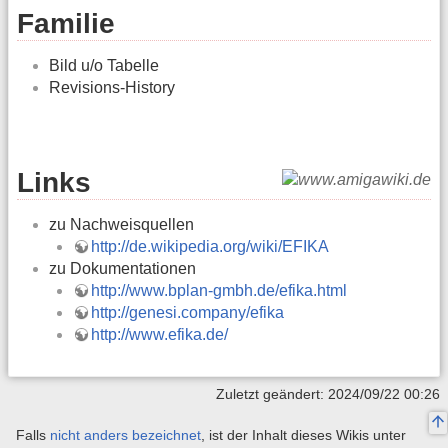
Familie
Bild u/o Tabelle
Revisions-History
Links
zu Nachweisquellen
http://de.wikipedia.org/wiki/EFIKA
zu Dokumentationen
http://www.bplan-gmbh.de/efika.html
http://genesi.company/efika
http://www.efika.de/
Zuletzt geändert: 2024/09/22 00:26
Falls
nicht anders bezeichnet
, ist der Inhalt dieses Wikis unter