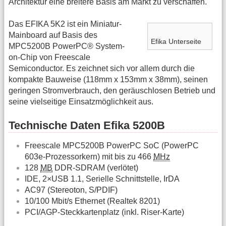
Architektur eine breitere Basis am Markt zu verschaffen.
Das EFIKA 5K2 ist ein Miniatur-
Mainboard auf Basis des
Efika Unterseite
MPC5200B PowerPC® System-
on-Chip von Freescale
Semiconductor. Es zeichnet sich vor allem durch die
kompakte Bauweise (118mm x 153mm x 38mm), seinen
geringen Stromverbrauch, den geräuschlosen Betrieb und
seine vielseitige Einsatzmöglichkeit aus.
Technische Daten Efika 5200B
Freescale MPC5200B PowerPC SoC (PowerPC
603e-Prozessorkern) mit bis zu 466
MHz
128
MB
DDR-SDRAM (verlötet)
IDE, 2×USB 1.1, Serielle Schnittstelle, IrDA
AC97 (Stereoton, S/PDIF)
10/100 Mbit/s Ethernet (Realtek 8201)
PCI/AGP-Steckkartenplatz (inkl. Riser-Karte)