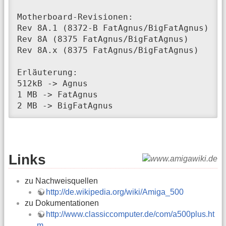
Motherboard-Revisionen:

Rev 8A.1 (8372-B FatAgnus/BigFatAgnus)

Rev 8A (8375 FatAgnus/BigFatAgnus)

Rev 8A.x (8375 FatAgnus/BigFatAgnus)

Erläuterung:

512kB -> Agnus

1 MB -> FatAgnus

2 MB -> BigFatAgnus
Links
zu Nachweisquellen
http://de.wikipedia.org/wiki/Amiga_500
zu Dokumentationen
http://www.classiccomputer.de/com/a500plus.ht
m