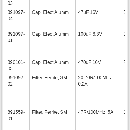
03
391097-
Cap, Elect Alumm
47uF 16V
D
04
391097-
Cap, Elect Alumm
100uF 6,3V
D
01
390101-
Cap, Elect Alumm
470uF 16V
RA
03
391092-
Filter, Ferrite, SM
20-70R/100MHz,
12
02
0,2A
391559-
Filter, Ferrite, SM
47R/100MHz, 5A
18
01