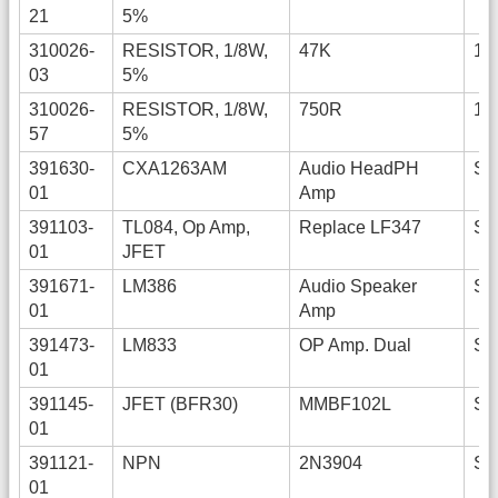
21
5%
310026-
RESISTOR, 1/8W,
47K
12
03
5%
310026-
RESISTOR, 1/8W,
750R
12
57
5%
391630-
CXA1263AM
Audio HeadPH
SO
01
Amp
391103-
TL084, Op Amp,
Replace LF347
SO
01
JFET
391671-
LM386
Audio Speaker
SO
01
Amp
391473-
LM833
OP Amp. Dual
SO
01
391145-
JFET (BFR30)
MMBF102L
SO
01
391121-
NPN
2N3904
SO
01