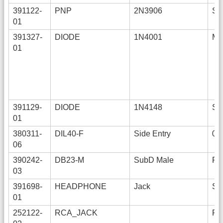
391122-
PNP
2N3906
SO
01
391327-
DIODE
1N4001
ME
01
391129-
DIODE
1N4148
SO
01
380311-
DIL40-F
Side Entry
0,
06
390242-
DB23-M
SubD Male
R
03
391698-
HEADPHONE
Jack
S
01
252122-
RCA_JACK
R