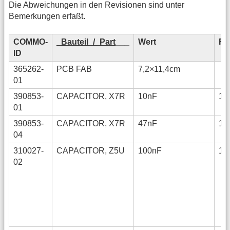
Die Abweichungen in den Revisionen sind unter
Bemerkungen erfaßt.
COMMO-
_Bauteil_/_Part
___
Wert
Fo
ID
365262-
PCB FAB
7,2×11,4cm
01
390853-
CAPACITOR, X7R
10nF
12
01
390853-
CAPACITOR, X7R
47nF
12
04
310027-
CAPACITOR, Z5U
100nF
12
02