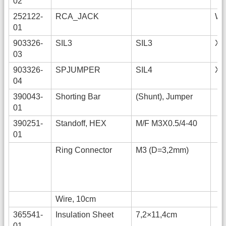
02
252122-
RCA_JACK
WH
01
903326-
SIL3
SIL3
X,
03
903326-
SPJUMPER
SIL4
X,
04
390043-
Shorting Bar
(Shunt), Jumper
01
390251-
Standoff, HEX
M/F M3X0.5/4-40
01
Ring Connector
M3 (D=3,2mm)
Wire, 10cm
365541-
Insulation Sheet
7,2×11,4cm
01