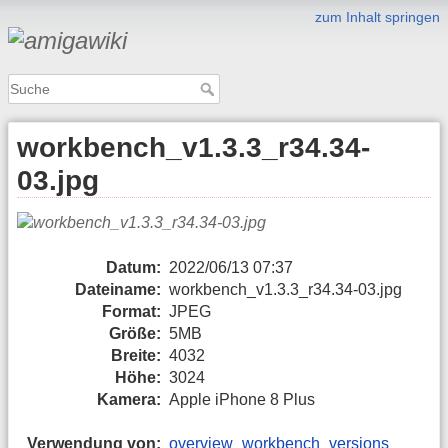
zum Inhalt springen
workbench_v1.3.3_r34.34-
03.jpg
Datum:
2022/06/13 07:37
Dateiname:
workbench_v1.3.3_r34.34-03.jpg
Format:
JPEG
Größe:
5MB
Breite:
4032
Höhe:
3024
Kamera:
Apple iPhone 8 Plus
Verwendung von:
overview_workbench_versions