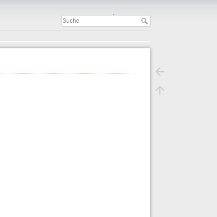
Important
.