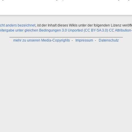
icht anders bezeichnet
, ist der Inhalt dieses Wikis unter der folgenden Lizenz veröffe
ergabe unter gleichen Bedingungen 3.0 Unported (CC BY-SA 3.0) CC Attribution-
_______________________________________________________
mehr zu unseren Media-Copyrights
-
Impressum
-
Datenschutz