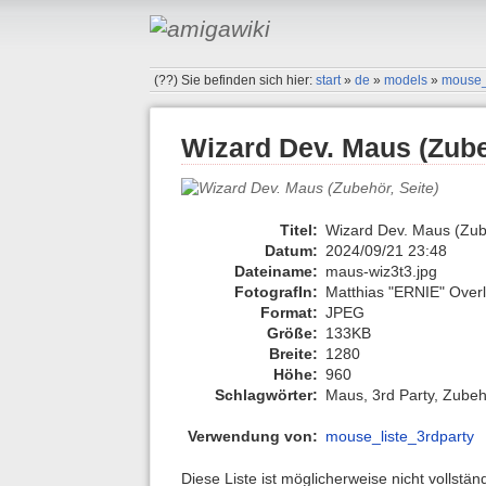
(??)
Sie befinden sich hier:
start
»
de
»
models
»
mouse_
Wizard Dev. Maus (Zube
Titel:
Wizard Dev. Maus (Zube
Datum:
2024/09/21 23:48
Dateiname:
maus-wiz3t3.jpg
FotografIn:
Matthias "ERNIE" Over
Format:
JPEG
Größe:
133KB
Breite:
1280
Höhe:
960
Schlagwörter:
Maus, 3rd Party, Zube
Verwendung von:
mouse_liste_3rdparty
Diese Liste ist möglicherweise nicht vollstä