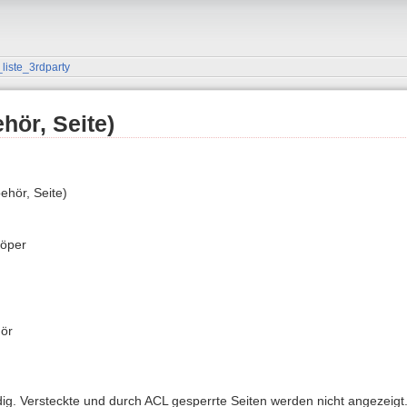
liste_3rdparty
hör, Seite)
hör, Seite)
löper
hör
ndig. Versteckte und durch ACL gesperrte Seiten werden nicht angezeigt